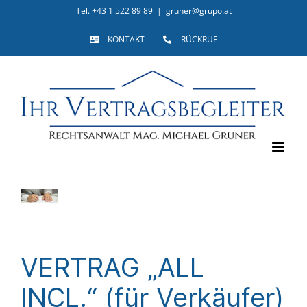
Skip
Tel. +43 1 522 89 89
|
gruner@grupo.at
to
KONTAKT
RÜCKRUF
content
VERTRAG „ALL
INCL.“ (für Verkäufer)