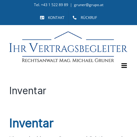
Skip
Tel. +43 1 522 89 89
|
gruner@grupo.at
to
KONTAKT
RÜCKRUF
content
Inventar
Inventar